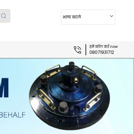
भाषा बदलें
हमें कॉल करें now
08071931712