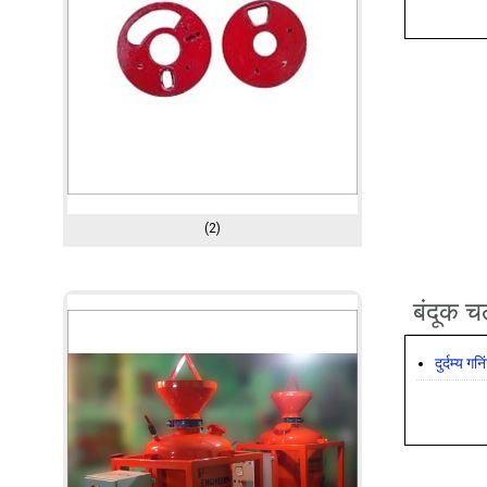
(2)
बंदूक च
दुर्दम्य ग