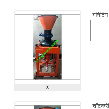
गनिटिं
(1)
शॉटक्र